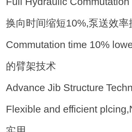
Full Hydraulic Commutation
换向时间缩短10%,泵送效率
Commutation time 10% lower
的臂架技术
Advance Jib Structure Tech
Flexible and efficient plcing
实用