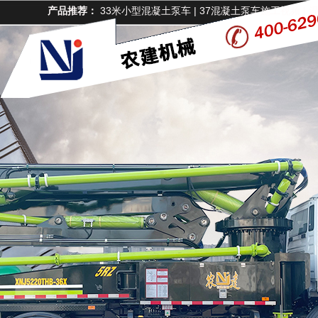
产品推荐：
33米小型混凝土泵车
|
37混凝土泵车施工视频
|