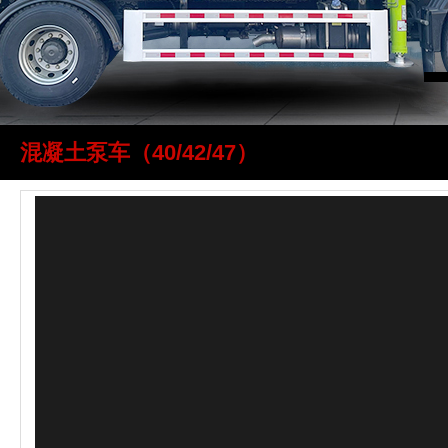
混凝土泵车（40/42/47）