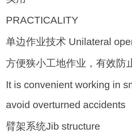
PRACTICALITY
单边作业技术 Unilateral opera
方便狭小工地作业，有效防
It is convenient working in sm
avoid overturned accidents
臂架系统Jib structure