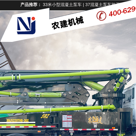
产品推荐：
33米小型混凝土泵车
|
37混凝土泵车施工视频
|