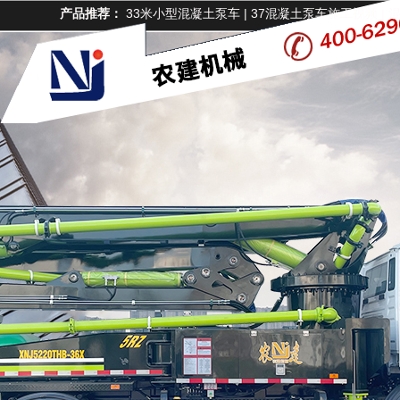
产品推荐：
33米小型混凝土泵车
|
37混凝土泵车施工视频
|