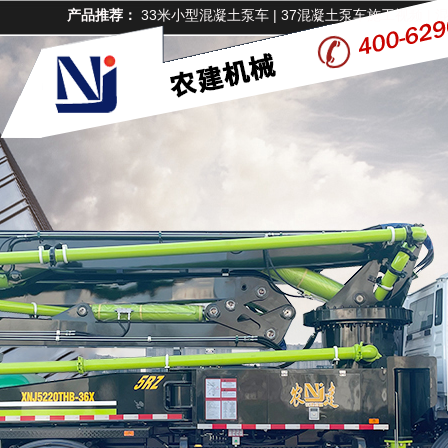
产品推荐：
33米小型混凝土泵车
|
37混凝土泵车施工视频
|